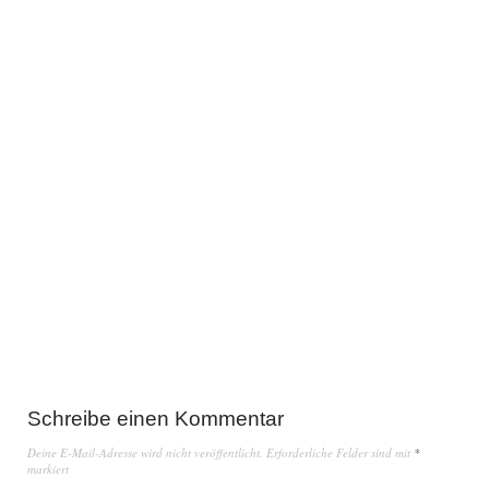
Schreibe einen Kommentar
Deine E-Mail-Adresse wird nicht veröffentlicht.
Erforderliche Felder sind mit
*
markiert