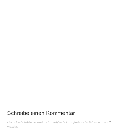
Schreibe einen Kommentar
Deine E-Mail-Adresse wird nicht veröffentlicht.
Erforderliche Felder sind mit
*
markiert